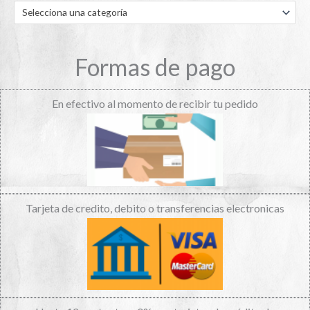
p
Selecciona una categoría
r
o
d
u
c
Formas de pago
t
o
s
En efectivo al momento de recibir tu pedido
Tarjeta de credito, debito o transferencias electronicas