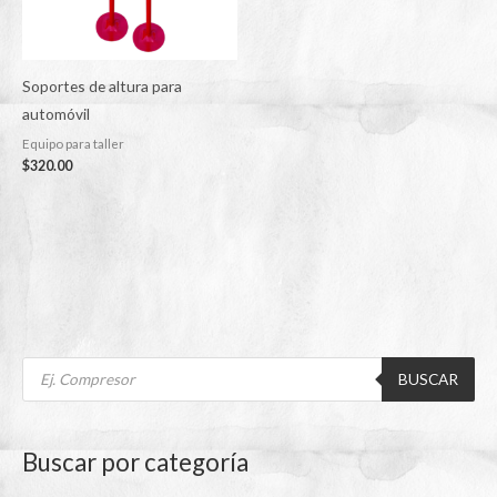
Soportes de altura para
automóvil
Equipo para taller
$
320.00
B
ú
BUSCAR
s
q
u
e
d
Buscar por categoría
a
d
e